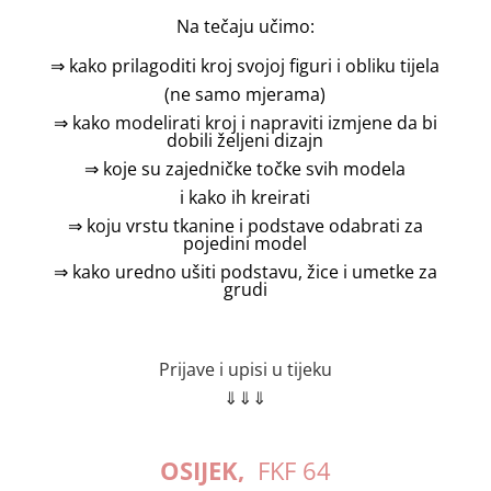
Na tečaju učimo:
⇒ kako prilagoditi kroj svojoj figuri i obliku tijela
(ne samo mjerama)
⇒ kako modelirati kroj i napraviti izmjene da bi
dobili željeni dizajn
⇒ koje su zajedničke točke svih modela
i kako ih kreirati
⇒ koju vrstu tkanine i podstave odabrati za
pojedini model
⇒ kako uredno ušiti podstavu, žice i umetke za
grudi
Prijave i upisi u tijeku
⇓⇓⇓
OSIJEK,
FKF 64