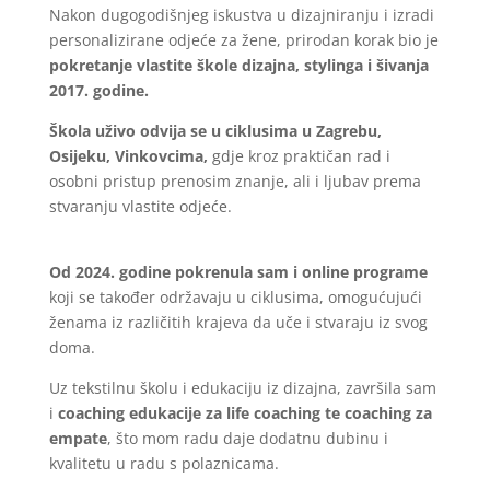
Nakon dugogodišnjeg iskustva u dizajniranju i izradi
personalizirane odjeće za žene, prirodan korak bio je
pokretanje vlastite škole dizajna, stylinga i šivanja
2017. godine.
Škola uživo odvija se u ciklusima u Zagrebu,
Osijeku, Vinkovcima,
gdje kroz praktičan rad i
osobni pristup prenosim znanje, ali i ljubav prema
stvaranju vlastite odjeće.
Od 2024. godine pokrenula sam i online programe
koji se također održavaju u ciklusima, omogućujući
ženama iz različitih krajeva da uče i stvaraju iz svog
doma.
Uz tekstilnu školu i edukaciju iz dizajna, završila sam
i
coaching edukacije za life coaching te coaching za
empate
, što mom radu daje dodatnu dubinu i
kvalitetu u radu s polaznicama.