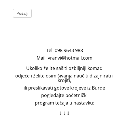
Pošalji
Tel. 098 9643 988
Mail: vranvi@hotmail.com
Ukoliko želite sašiti ozbiljniji komad
odjeće i želite osim šivanja
naučiti dizajnirati i
krojiti,
ili preslikavati gotove krojeve iz Burde
pogledajte početnički
program tečaja u nastavku:
⇓⇓⇓