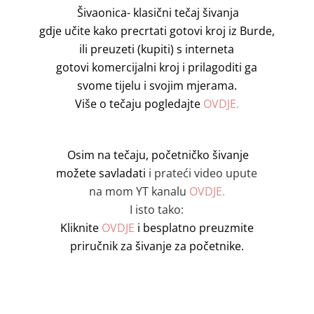
Šivaonica- klasični tečaj šivanja
gdje učite kako precrtati gotovi kroj iz Burde,
ili preuzeti (kupiti)
s interneta
gotovi komercijalni kroj i prilagoditi ga
svome tijelu i svojim mjerama.
Više o tečaju pogledajte
OVDJE.
Osim na tečaju, početničko šivanje
možete savladati
i prateći video upute
na mom YT kanalu
OVDJE.
I isto tako:
Kliknite
OVDJE
i besplatno preuzmite
priručnik za šivanje za početnike.