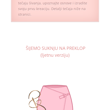
tečaju šivanja, upoznajte osnove i izradite
svoju prvu kreaciju. Detalji tečaja niže na
stranici.
ŠIJEMO
SUKNJU NA PREKLOP
(ljetnu verziju)