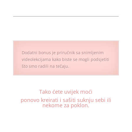
Dodatni bonus je priručnik sa snimljenim
videolekcijama kako biste se mogli podsjetiti
što smo radili na tečaju.
Tako ćete
uvijek moći
ponovo kreirati i sašiti suknju sebi ili
nekome za poklon.