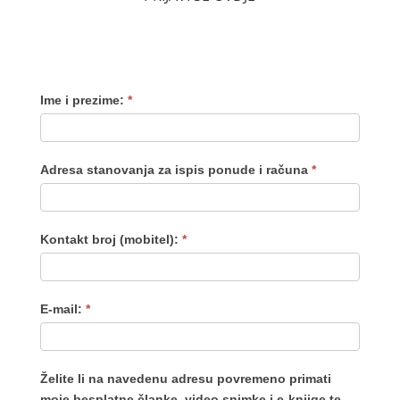
Ime i prezime:
*
Adresa stanovanja za ispis ponude i računa
*
Kontakt broj (mobitel):
*
E-mail:
*
Želite li na navedenu adresu povremeno primati
moje besplatne članke, video snimke i e-knjige te