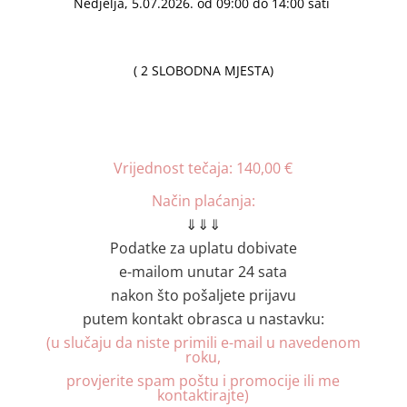
Nedjelja, 5.07.2026. od 09:00 do 14:00 sati
( 2 SLOBODNA MJESTA)
Vrijednost tečaja: 140,00 €
Način plaćanja:
⇓⇓⇓
Podatke za uplatu dobivate
e-mailom unutar 24 sata
nakon što pošaljete prijavu
putem kontakt obrasca u nastavku:
(u slučaju da niste primili e-mail u navedenom
roku,
provjerite spam poštu i promocije ili me
kontaktirajte)