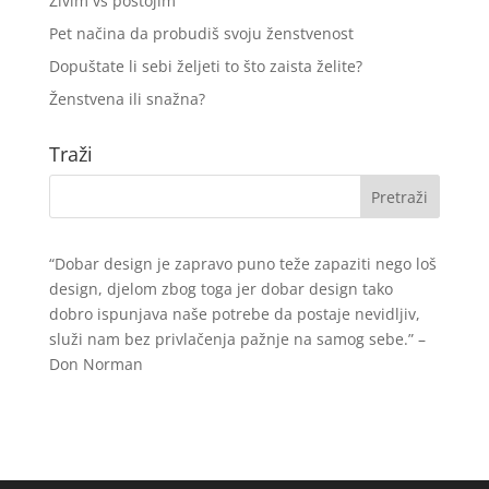
Živim vs postojim
Pet načina da probudiš svoju ženstvenost
Dopuštate li sebi željeti to što zaista želite?
Ženstvena ili snažna?
Traži
“Dobar design je zapravo puno teže zapaziti nego loš
design, djelom zbog toga jer dobar design tako
dobro ispunjava naše potrebe da postaje nevidljiv,
služi nam bez privlačenja pažnje na samog sebe.” –
Don Norman